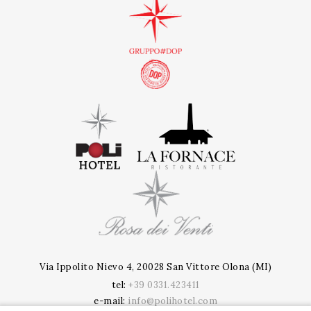
Via Ippolito Nievo 4, 20028 San Vittore Olona (MI)
tel:
+39 0331.423411
e-mail:
info@polihotel.com