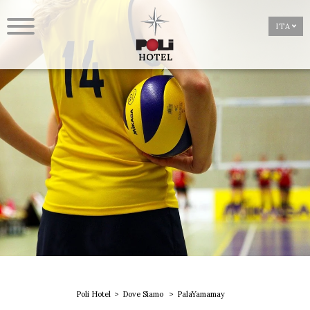
ITA
Poli Hotel
Dove Siamo
PalaYamamay