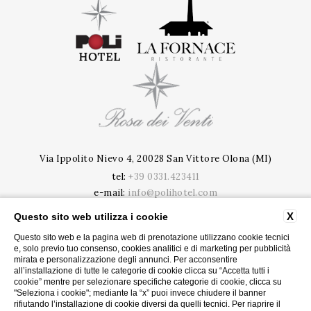
Via Ippolito Nievo 4, 20028 San Vittore Olona (MI)
tel:
+39 0331.423411
e-mail:
info@polihotel.com
P.Iva: 09020020963
X
Questo sito web utilizza i cookie
CIR: 015201-ALB-00005 | CIN: IT015201A188OQR91B
Questo sito web e la pagina web di prenotazione utilizzano cookie tecnici
e, solo previo tuo consenso, cookies analitici e di marketing per pubblicità
PRIVACY
CONTATTI
mirata e personalizzazione degli annunci. Per acconsentire
COOKIE
DATI SOCIETARI
all’installazione di tutte le categorie di cookie clicca su “Accetta tutti i
CONVENZIONI AZIENDE
cookie” mentre per selezionare specifiche categorie di cookie, clicca su
CODICI GDS
ACCESSIBILITY
"Seleziona i cookie"; mediante la “x” puoi invece chiudere il banner
rifiutando l’installazione di cookie diversi da quelli tecnici. Per riaprire il