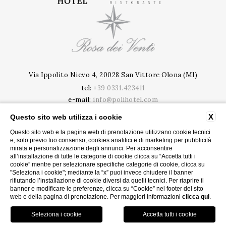
Via Ippolito Nievo 4, 20028 San Vittore Olona (MI)
tel:
+39 0331.423411
e-mail:
info@polihotel.com
P.Iva: 09020020963
X
Questo sito web utilizza i cookie
CIR: 015201-ALB-00005 | CIN: IT015201A188OQR91B
Questo sito web e la pagina web di prenotazione utilizzano cookie tecnici
e, solo previo tuo consenso, cookies analitici e di marketing per pubblicità
PRIVACY
CONTATTI
mirata e personalizzazione degli annunci. Per acconsentire
COOKIE
DATI SOCIETARI
all’installazione di tutte le categorie di cookie clicca su “Accetta tutti i
CONVENZIONI AZIENDE
cookie” mentre per selezionare specifiche categorie di cookie, clicca su
CODICI GDS
ACCESSIBILITY
"Seleziona i cookie"; mediante la “x” puoi invece chiudere il banner
rifiutando l’installazione di cookie diversi da quelli tecnici. Per riaprire il
banner e modificare le preferenze, clicca su “Cookie” nel footer del sito
web e della pagina di prenotazione. Per maggiori informazioni
clicca qui
.