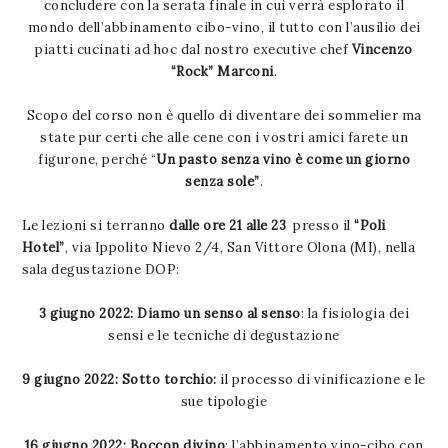
concludere con la serata finale in cui verrà esplorato il
mondo dell’abbinamento cibo-vino, il tutto con l’ausilio dei
piatti cucinati ad hoc dal nostro executive chef
Vincenzo
“Rock” Marconi
.
Scopo del corso non è quello di diventare dei sommelier ma
state pur certi che alle cene con i vostri amici farete un
figurone, perché “
Un pasto senza vino è come un giorno
senza sole”
.
Le lezioni si terranno
dalle ore 21 alle 23
presso il
“Poli
Hotel”
, via Ippolito Nievo 2/4, San Vittore Olona (MI), nella
sala degustazione DOP:
3 giugno 2022:
Diamo un senso al senso
: la fisiologia dei
sensi e le tecniche di degustazione
9 giugno 2022
:
Sotto torchio:
il processo di vinificazione e le
sue tipologie
16 giugno 2022:
Boccon divino
: l’abbinamento vino-cibo con