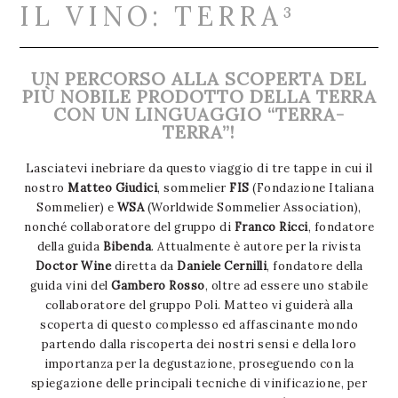
IL VINO: TERRA³
UN PERCORSO ALLA SCOPERTA DEL
PIÙ NOBILE PRODOTTO DELLA TERRA
CON UN LINGUAGGIO “TERRA-
TERRA”!
Lasciatevi inebriare da questo viaggio di tre tappe in cui il
nostro
Matteo Giudici
, sommelier
FIS
(Fondazione Italiana
Sommelier) e
WSA
(Worldwide Sommelier Association),
nonché collaboratore del gruppo di
Franco Ricci
, fondatore
della guida
Bibenda
. Attualmente è autore per la rivista
Doctor Wine
diretta da
Daniele Cernilli
, fondatore della
guida vini del
Gambero Rosso
, oltre ad essere uno stabile
collaboratore del gruppo Poli. Matteo vi guiderà alla
scoperta di questo complesso ed affascinante mondo
partendo dalla riscoperta dei nostri sensi e della loro
importanza per la degustazione, proseguendo con la
spiegazione delle principali tecniche di vinificazione, per