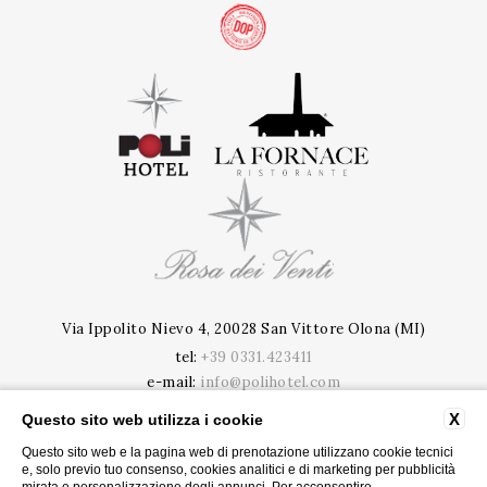
Via Ippolito Nievo 4, 20028 San Vittore Olona (MI)
tel:
+39 0331.423411
e-mail:
info@polihotel.com
P.Iva: 09020020963
X
Questo sito web utilizza i cookie
CIR: 015201-ALB-00005 | CIN: IT015201A188OQR91B
Questo sito web e la pagina web di prenotazione utilizzano cookie tecnici
e, solo previo tuo consenso, cookies analitici e di marketing per pubblicità
PRIVACY
CONTATTI