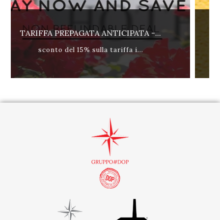
 -...
TARIFFA RIMBORSABILE - COLAZIO.
.
miglior tariffa internet dispo...