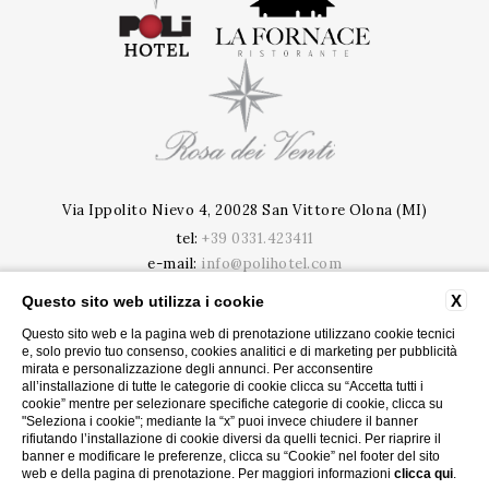
Via Ippolito Nievo 4, 20028 San Vittore Olona (MI)
tel:
+39 0331.423411
e-mail:
info@polihotel.com
P.Iva: 09020020963
X
Questo sito web utilizza i cookie
CIR: 015201-ALB-00005 | CIN: IT015201A188OQR91B
Questo sito web e la pagina web di prenotazione utilizzano cookie tecnici
e, solo previo tuo consenso, cookies analitici e di marketing per pubblicità
PRIVACY
CONTATTI
mirata e personalizzazione degli annunci. Per acconsentire
COOKIE
DATI SOCIETARI
all’installazione di tutte le categorie di cookie clicca su “Accetta tutti i
CONVENZIONI AZIENDE
cookie” mentre per selezionare specifiche categorie di cookie, clicca su
CODICI GDS
ACCESSIBILITY
"Seleziona i cookie"; mediante la “x” puoi invece chiudere il banner
rifiutando l’installazione di cookie diversi da quelli tecnici. Per riaprire il
banner e modificare le preferenze, clicca su “Cookie” nel footer del sito
web e della pagina di prenotazione. Per maggiori informazioni
clicca qui
.