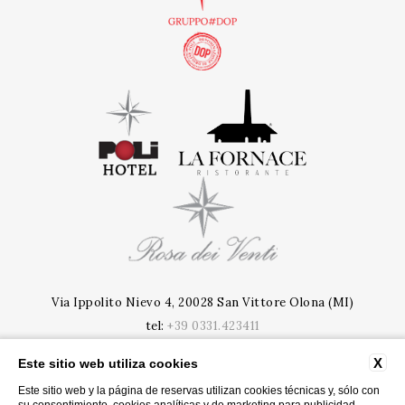
Via Ippolito Nievo 4, 20028 San Vittore Olona (MI)
tel:
+39 0331.423411
e-mail:
info@polihotel.com
X
Este sitio web utiliza cookies
P.Iva: 09020020963
CIR: 015201-ALB-00005 | CIN: IT015201A188OQR91B
Este sitio web y la página de reservas utilizan cookies técnicas y, sólo con